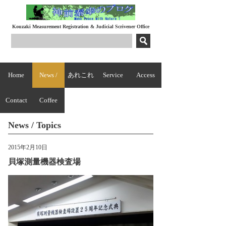
Kouzaki Measurement Registration & Judicial Scrivener Office
Home
News /
あれこれ
Service
Access
Contact
Topics
Coffee
News / Topics
Break
2015年2月10日
貝塚測量機器検査場