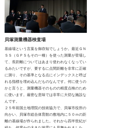
貝塚測量機器検査場
基線場という言葉を御存知でしょうか。最近ＧＮ
ＳＳ（ＧＰＳもその一種）を使った測量が登場し
て、長距離についてはあまり使われなくなってい
るみたいですが、要するに点間距離を非常に正確
に測り、その基準となる点にインデックスと呼ば
れる指標を埋め込んだものなんです。何に使うの
かと言うと、測量機器そのものの精度点検のため
に使います。厳密な意味では非常に大切な施設な
んです。
２５年前国土地理院の技術協力で、貝塚市役所の
向かい、貝塚市総合体育館の敷地内に５０ｍの距
離の基線場が作られました。それから四半世紀が
経ち、何度かの大きな地震にも見舞われました。