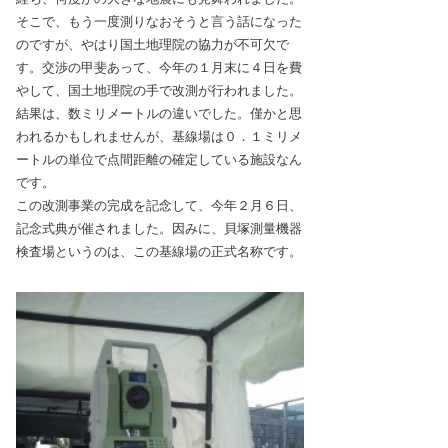
そこで、もう一度測りなおそうと言う話になった
のですが、やはり国土地理院の協力が不可欠で
す。交渉の甲斐あって、今年の１月末に４日を費
やして、国土地理院の手で改測が行われました。
結果は、数ミリメートルの違いでした。僅かと思
われるかもしれませんが、基線場は０．１ミリメ
ートルの単位で点間距離の確定している施設なん
です。
この改測事業の完成を記念して、今年２月６日、
記念式典が催されました。因みに、貝塚測量機器
検査場というのは、この基線場の正式名称です。